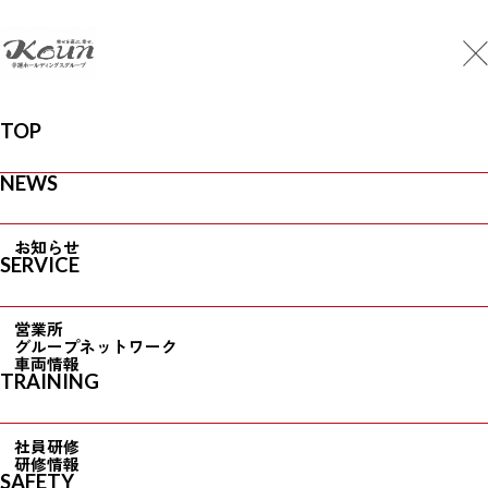
MENU
CONTACT
Top
/
News
N
e
w
s
TOP
お
知
ら
せ
NEWS
All
CSR
News
イベント
更新情報
お知らせ
SERVICE
更新情報
2026.06.15
営業所
2026年度の輸送の安全に関する
グループネットワーク
公表
車両情報
TRAINING
更新情報
社員研修
2024.06.27
研修情報
2024女性の活躍に関する「一般
SAFETY