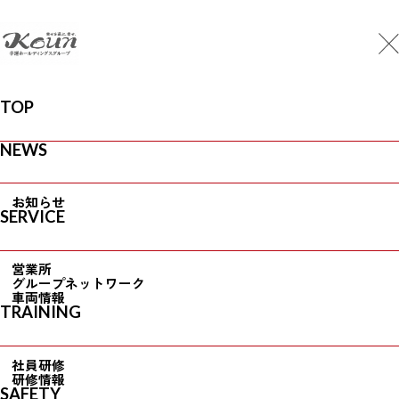
MENU
CONTACT
Top
/
News
/
幸運トラック株式会社における女性活躍に関する情報の公表（2022.03公
表）
TOP
N
e
w
s
NEWS
お
知
ら
せ
お知らせ
更新情報
SERVICE
幸運トラック株式会社における女性活
躍に関する情報の公表（2022.03公表）
営業所
グループネットワーク
2022.04.14
車両情報
TRAINING
社員研修
研修情報
SAFETY