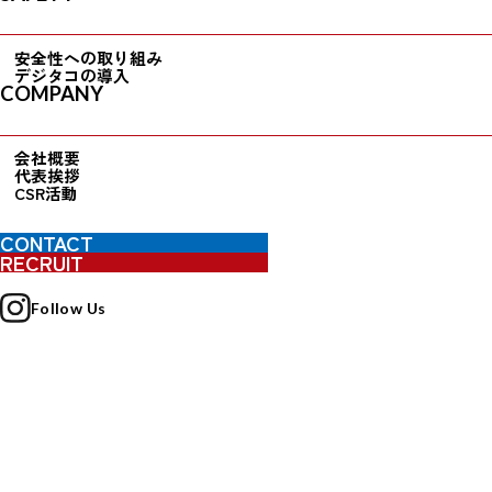
安全性への取り組み
デジタコの導入
COMPANY
会社概要
代表挨拶
CSR活動
当社が策定した行動計画における実績は以下のとおりです。
CONTACT
１．全社員に占める女性の割合
RECRUIT
社員数
女性社員
女性比率
Follow Us
４３１名
２１名
４.８７％
２．採用実績（2021.04～2022.03）
社員数
女性社員
女性比率
４２名
２名
４.７６％