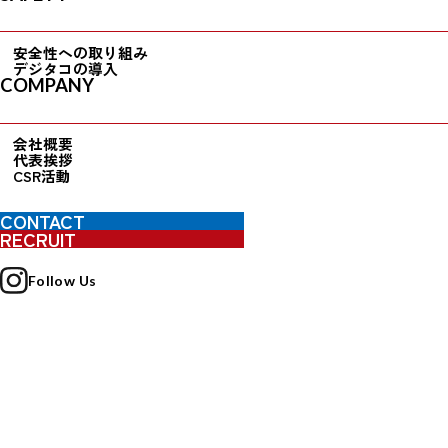
安全性への取り組み
デジタコの導入
COMPANY
会社概要
代表挨拶
CSR活動
幸運トラック株式会社は昭和28年(1953年)9月、創業者の馬場光徳
CONTACT
が地域の皆様の願いと顧客の皆様から要請を受けて設立致しまし
RECRUIT
た。「人と人」「物と物」「地域と地域」の交流がお客様に喜ば
れる輸送サービスであり、それがのちに地域社会の発展に繋がっ
ていくという強い信念のもと、さらなる努力を続けて参りまし
Follow Us
た。
それ以来、独自の発想と感性、熱き開拓精神で「地域・拠点間輸
送」や「一般貨物輸送」のサービスを市場に提供し続けてきた結
果、全国的に輸送ルートを築くことが出来、グループ全体で売
上、車両台数、従業員ともに着実な成長を遂げることが出来まし
た。
私達は今後も、「安全は全てに優先する」の理念のもと、「安
全」且つ「迅速・確実・丁寧」な輸送業務を品質方針に掲げ、